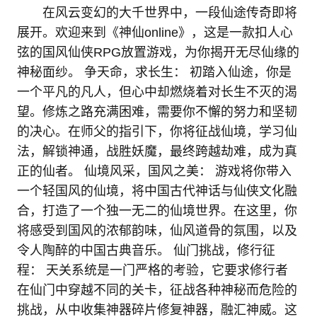
在风云变幻的大千世界中，一段仙途传奇即将
展开。欢迎来到《神仙online》，这是一款扣人心
弦的国风仙侠RPG放置游戏，为你揭开无尽仙缘的
神秘面纱。 争天命，求长生： 初踏入仙途，你是
一个平凡的凡人，但心中却燃烧着对长生不灭的渴
望。修炼之路充满困难，需要你不懈的努力和坚韧
的决心。在师父的指引下，你将征战仙境，学习仙
法，解锁神通，战胜妖魔，最终跨越劫难，成为真
正的仙者。 仙境风采，国风之美： 游戏将你带入
一个轻国风的仙境，将中国古代神话与仙侠文化融
合，打造了一个独一无二的仙境世界。在这里，你
将感受到国风的浓郁韵味，仙风道骨的氛围，以及
令人陶醉的中国古典音乐。 仙门挑战，修行征
程： 天关系统是一门严格的考验，它要求修行者
在仙门中穿越不同的关卡，征战各种神秘而危险的
挑战，从中收集神器碎片修复神器，融汇神威。这