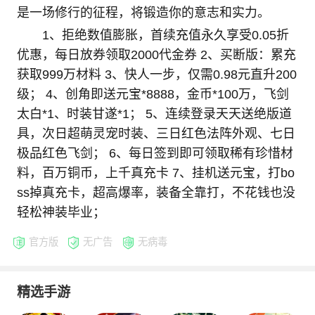
是一场修行的征程，将锻造你的意志和实力。
1、拒绝数值膨胀，首续充值永久享受0.05折
优惠，每日放券领取2000代金券 2、买断版：累充
获取999万材料 3、快人一步，仅需0.98元直升200
级； 4、创角即送元宝*8888，金币*100万，飞剑
太白*1、时装甘遂*1； 5、连续登录天天送绝版道
具，次日超萌灵宠时装、三日红色法阵外观、七日
极品红色飞剑； 6、每日签到即可领取稀有珍惜材
料，百万铜币，上千真充卡 7、挂机送元宝，打bo
ss掉真充卡，超高爆率，装备全靠打，不花钱也没
轻松神装毕业；
官方版
无广告
无病毒
精选手游