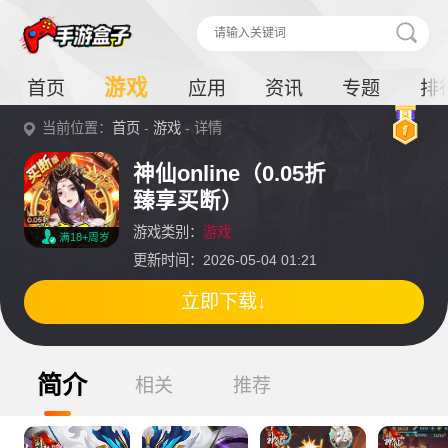
游戏
首页
应用
资讯
专题
排
当前位置：
首页
-
游戏
- 详情
神仙online（0.05折
臻享买断）
游戏类别：
游戏
满18+周岁
更新时间：2026-05-04 01:21
立即下载↓
简介
相关
推荐