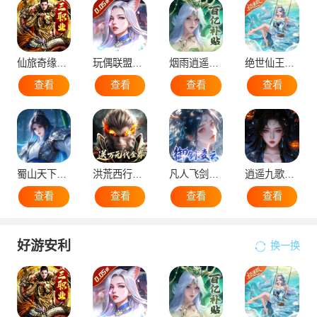
仙旅奇缘（经典传奇三职业）
玩偶联盟（0.05折开局领SR侍神）
烟雨逍遥（5折30倍返利版）
绝世仙王（极速发育版）
查看
查看
查看
查看
蜀山天下（0.1折免费版）
洪荒西行录（0.1折万元真充高爆版）
凡人飞剑（0.1折仙女管家甜蜜助阵）
逍遥九歌行（0.1折10亿钻石开局）
查看
查看
查看
查看
好游安利
换一换