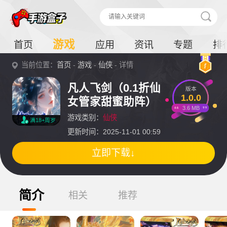
游戏
首页
应用
资讯
专题
排
当前位置：
首页
-
游戏
-
仙侠
- 详情
凡人飞剑（0.1折仙
版本
1.0.0
女管家甜蜜助阵）
3.6 MB
游戏类别：
仙侠
满18+周岁
更新时间：2025-11-01 00:59
立即下载↓
简介
相关
推荐