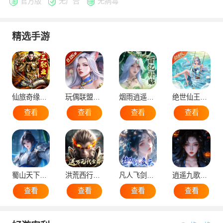
官方版
无广告
无病毒
精选手游
仙旅奇缘（经典传奇三职业）
玩偶联盟（0.05折开局领SR侍神）
烟雨逍遥（5折30倍返利版）
绝世仙王（极速发育版）
查看
查看
查看
查看
蜀山天下（0.1折免费版）
洪荒西行录（0.1折万元真充高爆版）
凡人飞剑（0.1折仙女管家甜蜜助阵）
逍遥九歌行（0.1折10亿钻石开局）
查看
查看
查看
查看