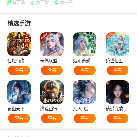
官方版
无广告
无病毒
精选手游
仙旅奇缘（经典传奇三职业）
玩偶联盟（0.05折开局领SR侍神）
烟雨逍遥（5折30倍返利版）
绝世仙王（极速发育版）
查看
查看
查看
查看
蜀山天下（0.1折免费版）
洪荒西行录（0.1折万元真充高爆版）
凡人飞剑（0.1折仙女管家甜蜜助阵）
逍遥九歌行（0.1折10亿钻石开局）
查看
查看
查看
查看