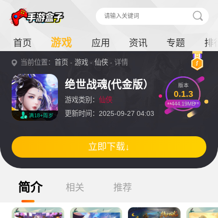
游戏
首页
应用
资讯
专题
排
当前位置：
首页
-
游戏
-
仙侠
- 详情
绝世战魂(代金版）
版本
0.1.3
游戏类别：
仙侠
444.19MB
更新时间：2025-09-27 04:03
满18+周岁
立即下载↓
简介
相关
推荐