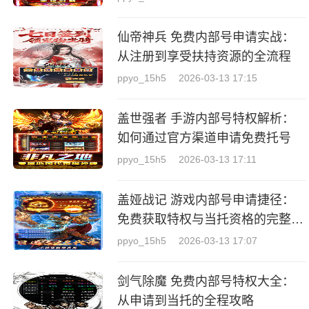
仙帝神兵 免费内部号申请实战：
从注册到享受扶持资源的全流程
ppyo_15h5
2026-03-13 17:15
盖世强者 手游内部号特权解析：
如何通过官方渠道申请免费托号
ppyo_15h5
2026-03-13 17:11
盖娅战记 游戏内部号申请捷径：
免费获取特权与当托资格的完整指
南
ppyo_15h5
2026-03-13 17:07
剑气除魔 免费内部号特权大全：
从申请到当托的全程攻略