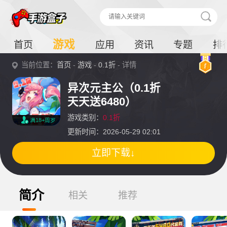
游戏
首页
应用
资讯
专题
排
当前位置：
首页
-
游戏
-
0.1折
- 详情
异次元主公（0.1折
天天送6480）
游戏类别：
0.1折
满18+周岁
更新时间：2026-05-29 02:01
立即下载↓
简介
相关
推荐