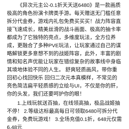
《异次元主公-0.1折天天送6480》是一款画质
极高的角色扮演卡牌类手游。每天赠送无门槛任意
拆分代金券，游戏内礼包免费买买买！战力阵容直
接飞速成长，精美丝滑的战斗画面、极高的抽卡率
都成为了它独特的亮点，多维度玩法，全方位养
成，更融合了多种PVE玩法，让玩家通过自己的谋
略解锁更多意想不到的战姬阵容，此外，丰富的剧
情和知名声优能让玩家在错综复杂的故事线中身临
其境地体验不同的人生。 舒爽轻质画风，带你重
回初心找回快乐 回归二次元本真模样，不常见的
亮色简洁扁平轻质感的立绘与UI，不仅是你的肝，
你的头发，我们还要呵护你的眼！
1.上线玩就送百抽，在线领高抽，极品战姬抽
不停！ 2.等级达标最高每日可领取6480可拆分代
金券，免费玩游戏！ 3.全场充值0.1折，648元仅需
6.48元