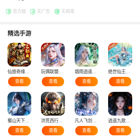
官方版
无广告
无病毒
精选手游
仙旅奇缘（经典传奇三职业）
玩偶联盟（0.05折开局领SR侍神）
烟雨逍遥（5折30倍返利版）
绝世仙王（极速发育版）
查看
查看
查看
查看
蜀山天下（0.1折免费版）
洪荒西行录（0.1折万元真充高爆版）
凡人飞剑（0.1折仙女管家甜蜜助阵）
逍遥九歌行（0.1折10亿钻石开局）
查看
查看
查看
查看