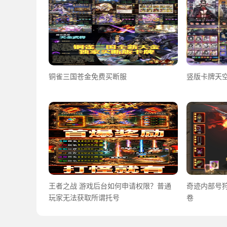
铜雀三国苍金免费买断服
竖版卡牌天空
王者之战 游戏后台如何申请权限？普通
奇迹内部号
玩家无法获取所谓托号
卷