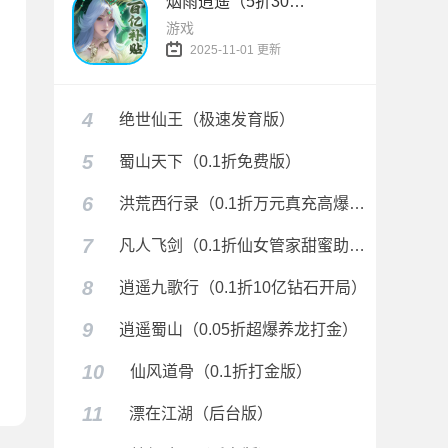
烟雨逍遥（5折30倍返利版）
游戏
2025-11-01 更新
4
绝世仙王（极速发育版）
5
蜀山天下（0.1折免费版）
6
洪荒西行录（0.1折万元真充高爆版）
7
凡人飞剑（0.1折仙女管家甜蜜助阵）
8
逍遥九歌行（0.1折10亿钻石开局）
9
逍遥蜀山（0.05折超爆养龙打金）
10
仙风道骨（0.1折打金版）
11
漂在江湖（后台版）