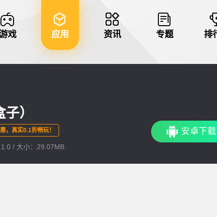
游戏
应用
资讯
专题
排
戏盒子）
安卓下载
优惠，真实0.1折畅玩！
.0 / 大小：29.07MB