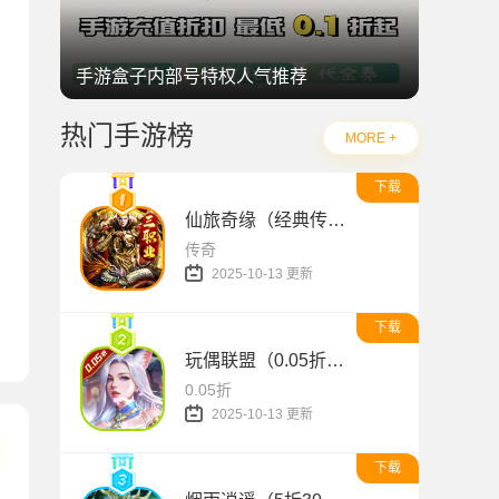
手游盒子内部号特权人气推荐
热门手游榜
MORE +
下载
仙旅奇缘（经典传奇三职业）
传奇
2025-10-13 更新
游戏）
下载
玩偶联盟（0.05折开局领SR侍神）
0.05折
2025-10-13 更新
下载