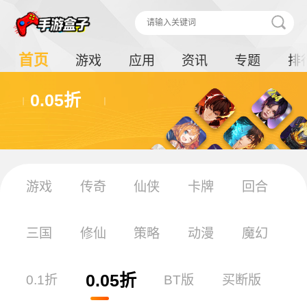
首页
游戏
应用
资讯
专题
排
0.05折
游戏
传奇
仙侠
卡牌
回合
三国
修仙
策略
动漫
魔幻
0.05折
0.1折
BT版
买断版